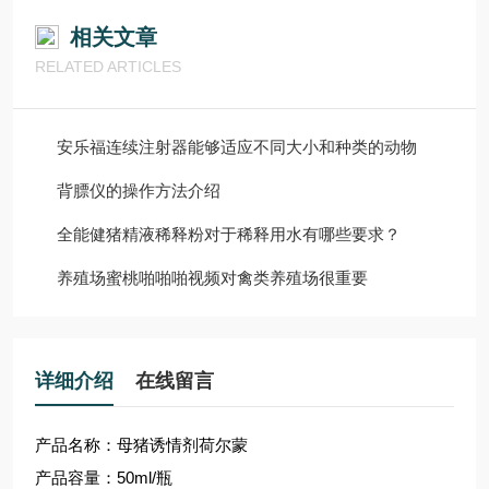
相关文章
RELATED ARTICLES
安乐福连续注射器能够适应不同大小和种类的动物
背膘仪的操作方法介绍
全能健猪精液稀释粉对于稀释用水有哪些要求？
养殖场蜜桃啪啪啪视频对禽类养殖场很重要
详细介绍
在线留言
产品名称：母猪诱情剂荷尔蒙
产品容量：50ml/瓶