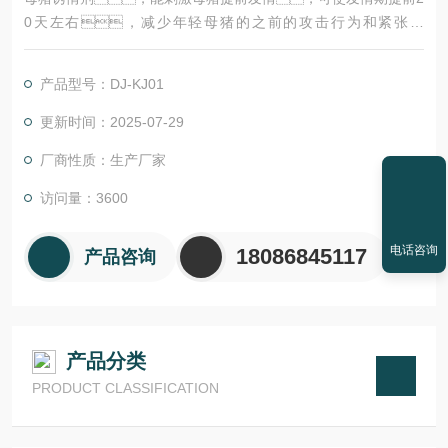
0天左右，减少年轻母猪的之前的攻击行为和紧张状
态。在人工受精使用，能有效刺激母猪性反
应，使母猪子宫收缩，减少精液流失，提高受孕
产品型号：DJ-KJ01
率，并对母猪产生安抚作用，使其安静配
种。
更新时间：2025-07-29
厂商性质：生产厂家
访问量：3600
电话咨询
18086845117
产品咨询
产品分类
PRODUCT CLASSIFICATION