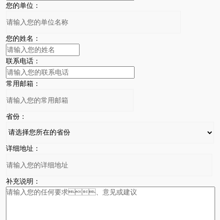
您的单位：
您的姓名：
联系电话：
常用邮箱：
省份：
详细地址：
补充说明：