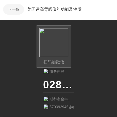
美国运高背膘仪的功能及性质
下一条
扫码加微信
服务热线
028-87741718
成都市金牛区
金府路799号1
570392946@qq.com
栋1单元12层6