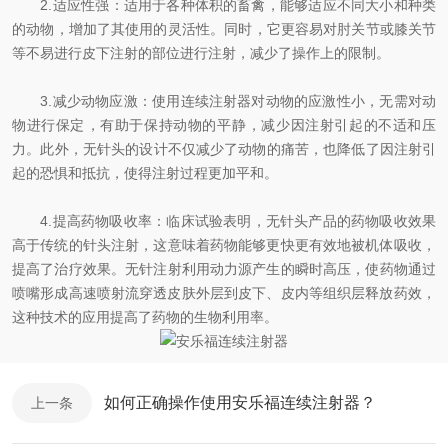
2.适应性强：适用于各种体积的畜禽，能够适应不同大小和种类
的动物，增加了其使用的灵活性。同时，它更容易对肘关节或膝关节
等不易进行皮下注射的部位进行注射，减少了操作上的限制。
3.减少动物应激：使用连续注射器对动物的应激性小，无需对动
物进行保定，有助于保持动物的平静，减少因注射引起的不适和压
力。此外，无针头的设计不仅减少了动物的痛苦，也降低了因注射引
起的恐惧和抵抗，使得注射过程更加平和。
4.提高药物吸收率：临床试验表明，无针头产品的药物吸收效果
高于传统的针头注射，这意味着药物能够更快更有效地被机体吸收，
提高了治疗效果。无针注射利用动力源产生的瞬时高压，使药物通过
喷嘴形成高速喷射流穿透皮肤外层到皮下、皮内等组织层释放药效，
这种技术的应用提高了药物的生物利用率。
如何正确操作使用安乐福连续注射器？
上一条