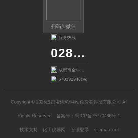
扫码加微信
服务热线
028-87741718
成都市金牛区
金府路799号1
570392946@qq.com
栋1单元12层6
号
Copyright © 2025成都蜜桃AV网站免费看科技有限公司 All
Rights Reserved
备案号：
蜀ICP备79770496号-1
技术支持：
化工仪器网
管理登录
sitemap.xml