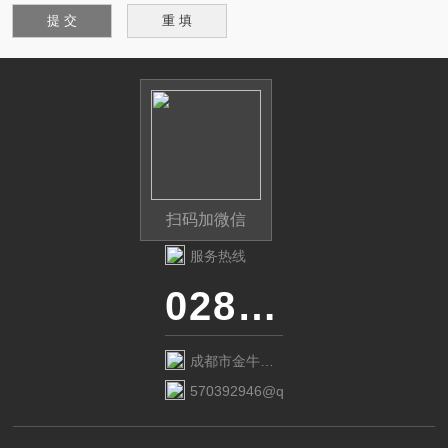
扫码加微信
服务热线
028-87741718
成都市金牛区
金府路799号1
570392946@qq.com
栋1单元12层6