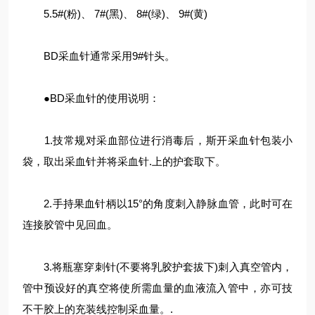
5.5#(粉)、 7#(黑)、 8#(绿)、 9#(黄)
BD采血针通常采用9#针头。
●BD采血针的使用说明：
1.技常规对采血部位进行消毒后，斯开采血针包装小
袋，取出采血针并将采血针.上的护套取下。
2.手持果血针柄以15°的角度刺入静脉血管，此时可在
连接胶管中见回血。
3.将瓶塞穿刺针(不要将乳胶护套拔下)刺入真空管内，
管中预设好的真空将使所需血量的血液流入管中，亦可技
不干胶上的充装线控制采血量。.