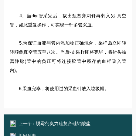
4、当diyi管采完后，拔出瓶塞穿刺针再刺入另-真空
管，如此重复操作，可实现一针多管采血。
5.为保证血液与管内添加物正确混合，采样后立即轻
轻顺倒真空管五至八次。当后-支采样即将完毕，将针头抽
离静脉(管中的负压可将连接胶管中残存的血样吸入管
内)。
6.采血完毕，将使用过的采血针放入垃圾幅。
脱霉剂奥力硅复合硅铝酸盐
上一个：
返回列表