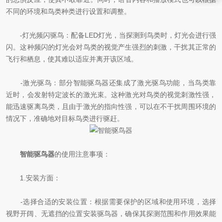
不同的环境和鸟类种类进行设置和调整。
-灯光频闪驱鸟：配备LED灯光，当探测到鸟类时，灯光会进行强
闪。这种频闪的灯光会对鸟类的视觉产生强烈的刺激，干扰其正常的
飞行和栖息，使其难以适应并离开该区域。
-激光驱鸟：部分智能驱鸟器还集成了激光驱鸟功能，当鸟类靠
近时，会发射特定波长的激光束。这种激光对鸟类的视觉刺激性强，
能迅速驱离鸟类，且由于激光的指向性强，可以在不干扰周围环境的
情况下，准确地对目标鸟类进行驱赶。
智能驱鸟器
的使用注意事项：
1.安装方面：
-选择合适的安装位置：根据需要保护的区域和使用环境，选择
视野开阔、无遮挡的位置安装驱鸟器，确保其探测范围和作用效果能