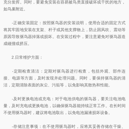
充分发挥。同时，要避免安装在容易被鸟类直接破坏或干扰的地方，
如鸟巢附近。
-正确安装固定：按照驱鸟器的安装说明，使用合适的固定方式
将其牢固地安装在支架、杆子或其他支撑物上，防止因风吹、震动等
原因导致驱鸟器掉落或损坏。在安装过程中，要注意避免对驱鸟器造
成碰撞或挤压。
2.日常维护方面：
-定期检查清洁：定期对驱鸟器进行检查，包括外观、部件连
接、电源等方面，及时发现并处理问题。同时，要保持驱鸟器的清
洁，定期清除表面的灰尘、污垢等，以免影响其散热和性能。
-及时更换电池或充电：对于电池供电的驱鸟器，要关注电池电
量，及时充电或更换电池，以确保驱鸟器能持续正常工作。在长时间
不使用驱鸟器时，建议将电池取出，以免电池漏液损坏设备。
-存储注意事项：在不使用驱鸟器时，应将其妥善存储在干燥、