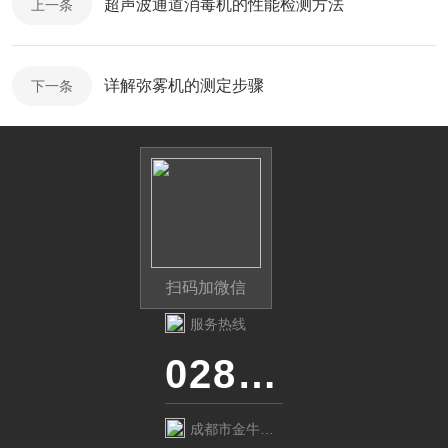
超声波通道消毒机的性能检测方法
上一条
详解弥雾机的测定步骤
下一条
扫码加微信
服务热线
028-87741718
成都市金牛区