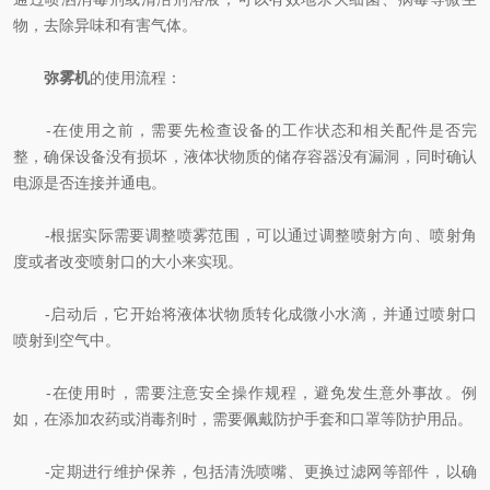
物，去除异味和有害气体。
弥雾机
的使用流程：
-在使用之前，需要先检查设备的工作状态和相关配件是否完
整，确保设备没有损坏，液体状物质的储存容器没有漏洞，同时确认
电源是否连接并通电。
-根据实际需要调整喷雾范围，可以通过调整喷射方向、喷射角
度或者改变喷射口的大小来实现。
-启动后，它开始将液体状物质转化成微小水滴，并通过喷射口
喷射到空气中。
-在使用时，需要注意安全操作规程，避免发生意外事故。例
如，在添加农药或消毒剂时，需要佩戴防护手套和口罩等防护用品。
-定期进行维护保养，包括清洗喷嘴、更换过滤网等部件，以确