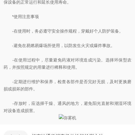
保设备的正常运行和延长使用寿命。
*使用注意事项
-在使用时，务必遵守安全操作规程，穿戴好个人防护装备。
-避免在易燃易爆场所使用，以防发生火灾或爆炸事故。
-在使用过程中，尽量避免药液对环境造成污染。选择环保型农
药，并按照规定的用量进行稀释和使用。
-定期进行维护和保养，检查各部件是否完好无损，及时更换磨
损或损坏的部件。
-存放时，应选择干燥、通风的地方，避免阳光直射和潮湿环境
对设备造成损害。