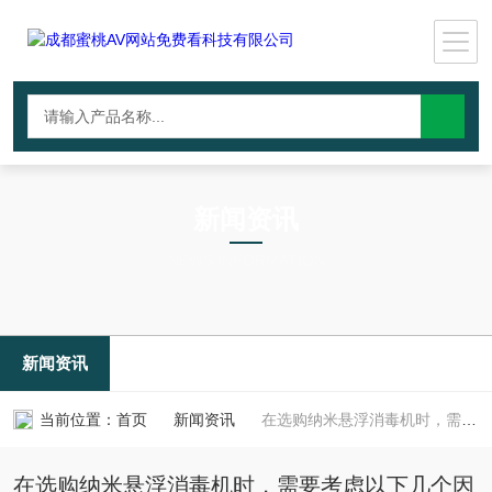
新闻资讯
NEWS INFORMATION
新闻资讯
当前位置：
首页
新闻资讯
在选购纳米悬浮消毒机时，需要考虑以下几个因素
在选购纳米悬浮消毒机时，需要考虑以下几个因